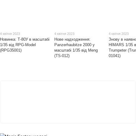
4 квітня 2023
4 квітня 2023
4 квітня 2023
Новинка: Т-80У в масштабі
Нове надходження:
Знову в наявн
1/35 від RPG-Model
Panzerhaubitze 2000 у
HIMARS 1/35 в
(RPG35001)
масштабі 1/35 від Meng
Trumpeter (Tru
(TS-012)
01041)