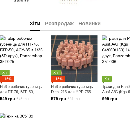
Хіти
Розпродаж
Новинки
Хіт
Хіт
−15%
−15%
Хіт
Набір робочих гусениць
Набір робочих гусениць
Траки для Pant
для ПТ-76, БТР-50,
Diehl 213 для YPR-765 у
Ausf.A/G (Kgs 6
АСУ-85 в 1/35 (3D друк),
1/35 (3D друк),
1/35, 3D друк, 
549 грн
579 грн
999 грн
646 грн
681 грн
Panzershop 35T025
Panzershop PS3T036
35T006