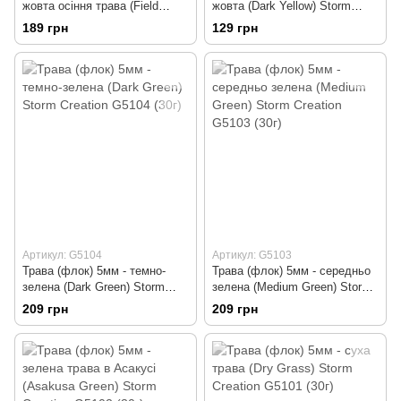
жовта осіння трава (Field
жовта (Dark Yellow) Storm
Autumn Yellow) Storm Creation
Creation DA05 (30г)
189 грн
129 грн
G3004 (30г)
Артикул: G5104
Артикул: G5103
Трава (флок) 5мм - темно-
Трава (флок) 5мм - середньо
зелена (Dark Green) Storm
зелена (Medium Green) Storm
Creation G5104 (30г)
Creation G5103 (30г)
209 грн
209 грн