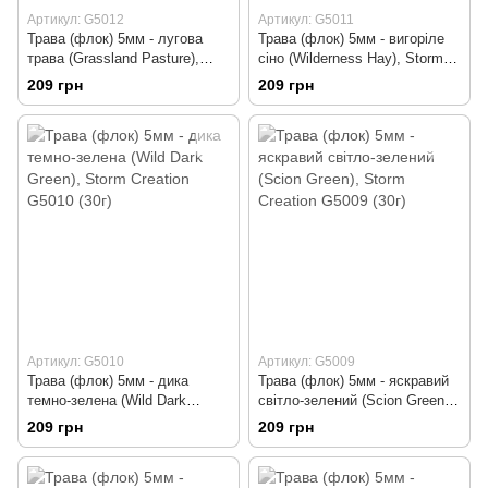
Артикул: G5012
Артикул: G5011
Трава (флок) 5мм - лугова
Трава (флок) 5мм - вигоріле
трава (Grassland Pasture),
сіно (Wilderness Hay), Storm
Storm Creation G5012 (30г)
Creation G5011 (30г)
209 грн
209 грн
Артикул: G5010
Артикул: G5009
Трава (флок) 5мм - дика
Трава (флок) 5мм - яскравий
темно-зелена (Wild Dark
світло-зелений (Scion Green),
Green), Storm Creation G5010
Storm Creation G5009 (30г)
209 грн
209 грн
(30г)