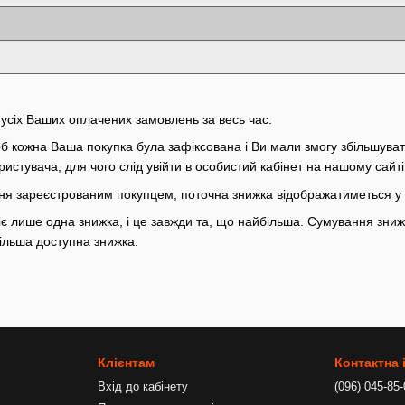
 усіх Ваших оплачених замовлень за весь час.
щоб кожна Ваша покупка була зафіксована і Ви мали змогу збільшуват
ристувача, для чого слід увійти в особистий кабінет на нашому сайті
я зареєстрованим покупцем, поточна знижка відображатиметься у
є лише одна знижка, і це завжди та, що найбільша. Сумування зниж
більша доступна знижка.
Клієнтам
Контактна
Вхід до кабінету
(096) 045-85