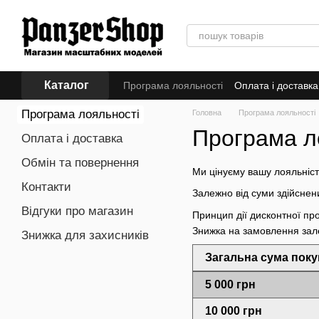
Перейти до основного контенту
Каталог
Програма лояльності
Оплата і доставка
Програма лояльності
Головна
Програма лояльності
Програма л
Оплата і доставка
Обмін та повернення
Ми цінуєму вашу лояльність
Контакти
Залежно від суми здійснен
Відгуки про магазин
Принцип дії дисконтної пр
Знижка на замовлення зале
Знижка для захисників
Загальна сума поку
5 000 грн
10 000 грн