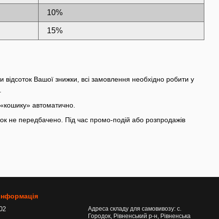
10%
15%
и відсоток Вашої знижки, всі замовлення необхідно робити у
.
 «кошику» автоматично.
ок не передбачено. Під час промо-подій або розпродажів
 інформація
-02
Адреса складу для самовивозу: с.
Городок, Рівненський р-н, Рівненська