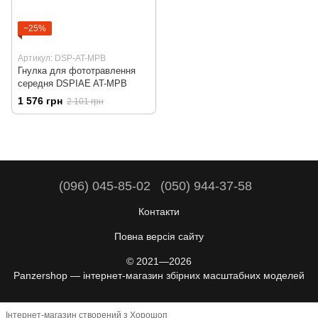
−25%
Артикул: DSP-AT-MPB
Гнулка для фототравлення
середня DSPIAE AT-MPB
1 576 грн
2 101 грн
(096) 045-85-02
(050) 944-37-58
Контакти
Повна версія сайту
© 2021—2026
Panzershop — інтернет-магазин збірних масштабних моделей
Інтернет-магазин створений з Хорошоп