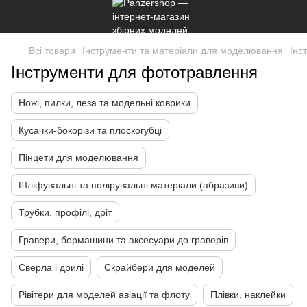
Всі товари
Інструменти та матеріали для моделювання
Інс
Інструменти для фототравлення
Ножі, пилки, леза та модельні коврики
Кусачки-бокорізи та плоскогубці
Пінцети для моделювання
Шліфувальні та полірувальні матеріали (абразиви)
Трубки, профілі, дріт
Гравери, бормашини та аксесуари до граверів
Сверла і дрилі
Скрайбери для моделей
Рівітери для моделей авіації та флоту
Плівки, наклейки