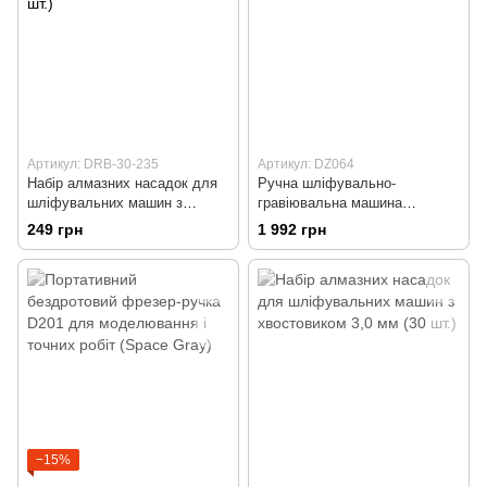
Артикул: DRB-30-235
Артикул: DZ064
Набір алмазних насадок для
Ручна шліфувально-
шліфувальних машин з
гравіювальна машина
хвостовиком 2,35 мм (30 шт.)
(бормашина) QiNiu DZ064
249 грн
1 992 грн
−15%