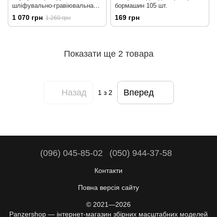
шліфувально-гравіювальна
бормашин 105 шт.
машина (бормашина) Galaxy
1 070 грн
169 грн
1 260 грн
Tools T15A01
Показати ще 2 товара
Назад
Вперед
1
з 2
(096) 045-85-02
(050) 944-37-58
Контакти
Повна версія сайту
© 2021—2026
Panzershop — інтернет-магазин збірних масштабних моделей