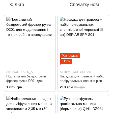
Фільтр
Спочатку нові
Розпродаж
−15%
Артикул: D201S_A
Артикул: DSP-SPP-S01
Портативний бездротовий
Насадка для гравера + набір
фрезер-ручка D201 для
полірувальних спонжів різної
моделювання і точних робіт, з
жорстксті (8 шт) DSPIAE SPP-
1 852 грн
213 грн
250 грн
аксесуарами
S01