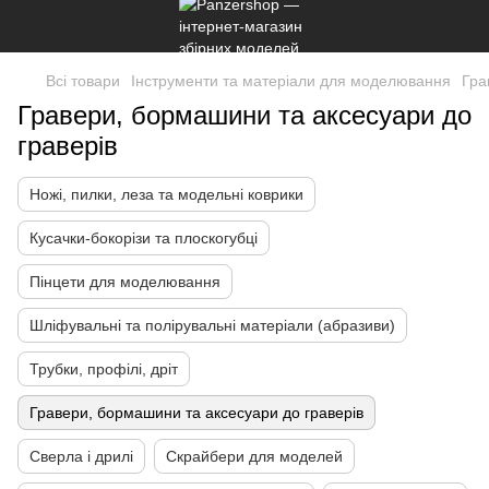
Всі товари
Інструменти та матеріали для моделювання
Гра
Гравери, бормашини та аксесуари до
граверів
Ножі, пилки, леза та модельні коврики
Кусачки-бокорізи та плоскогубці
Пінцети для моделювання
Шліфувальні та полірувальні матеріали (абразиви)
Трубки, профілі, дріт
Гравери, бормашини та аксесуари до граверів
Сверла і дрилі
Скрайбери для моделей