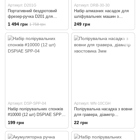
Артикул: D201G
Артикул: DRB-30-30
Портативний бездротовий
Набір алмазних насадок для
фрезер-ручка D201 для
шліфувальних машин з
моделювання і точних робіт
хвостовиком 3,0 мм (30 шт.)
1 494 грн
249 грн
1 758 грн
(Space Gray)
Артикул: DSP-SPP-04
Артикул: WN-10CGH
Набір полірувальних спонжів
Полірувальна насадка з вовни
#10000 (12 шт) DSPIAE SPP-
для гравера, діаметр
04
хвостовика 3мм
199 грн
22 грн