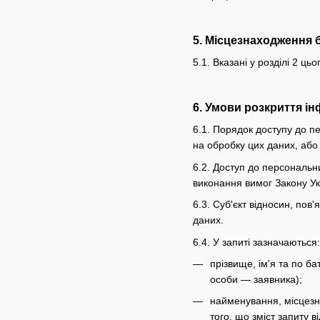
5. Місцезнаходження 
5.1. Вказані у розділі 2 
6. Умови розкриття ін
6.1. Порядок доступу до п
на обробку цих даних, або 
6.2. Доступ до персональн
виконання вимог Закону У
6.3. Суб'єкт відносин, по
даних.
6.4. У запиті зазначаються:
прізвище, ім'я та по б
особи — заявника);
найменування, місцезна
того, що зміст запиту