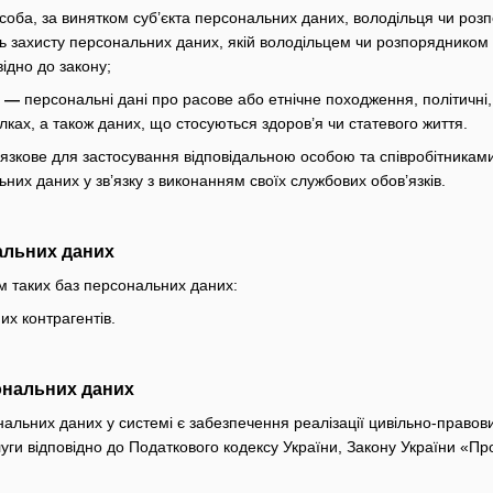
соба, за винятком суб’єкта персональних даних, володільця чи ро
ь захисту персональних даних, якій володільцем чи розпорядником
ідно до закону;
х —
персональні дані про расове або етнічне походження, політичні, 
лках, а також даних, що стосуються здоров’я чи статевого життя.
язкове для застосування відповідальною особою та співробітникам
них даних у зв’язку з виконанням своїх службових обов’язків.
нальних даних
м таких баз персональних даних:
х контрагентів.
ональних даних
альних даних у системі є забезпечення реалізації цивільно-правови
уги відповідно до Податкового кодексу України, Закону України «Про 