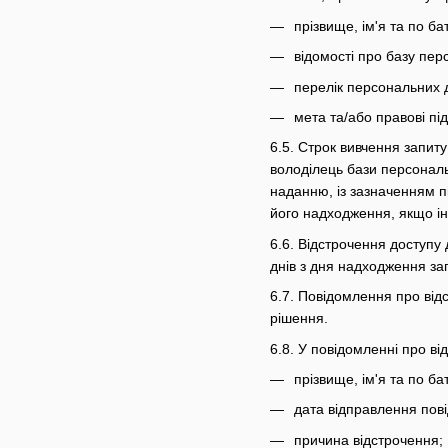
прізвище, ім'я та по ба
відомості про базу пер
перелік персональних 
мета та/або правові пі
6.5. Строк вивчення запит
володілець бази персональ
наданню, із зазначенням п
його надходження, якщо і
6.6. Відстрочення доступу
днів з дня надходження за
6.7. Повідомлення про від
рішення.
6.8. У повідомленні про в
прізвище, ім'я та по ба
дата відправлення пов
причина відстрочення;