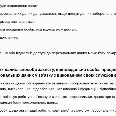
буде задоволено запит.
персональних даних допускається, якщо доступ до них заборонено зг
відмову зазначаються:
кові посадової особи, яка відмовляє у доступі;
ідомлення;
чення або відмову із доступі до персональних даних може бути оска
их даних: способи захисту, відповідальна особа, праці
ональних даних у зв’язку з виконанням своїх службових
ональних даних обладнано системними і програмно-технічними засоба
ню, викривленню, підробленню, копіюванню інформації і відповіда
рганізовує роботу, пов’язану із захистом персональних даних при їх
одільця бази персональних даних.
соби щодо організації роботи, пов’язаної із захистом персональних 