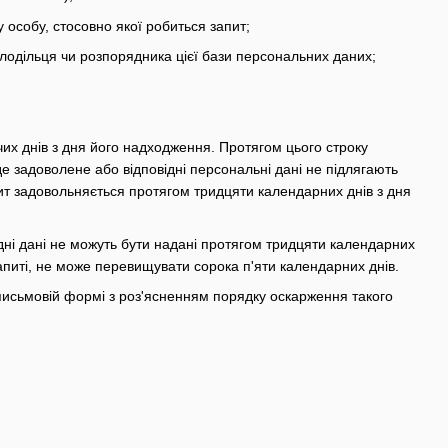
у особу, стосовно якої робиться запит;
олодільця чи розпорядника цієї бази персональних даних;
их днів з дня його надходження. Протягом цього строку
е задоволене або відповідні персональні дані не підлягають
пит задовольняється протягом тридцяти календарних днів з дня
ідні дані не можуть бути надані протягом тридцяти календарних
апиті, не може перевищувати сорока п'яти календарних днів.
 письмовій формі з роз'ясненням порядку оскарження такого