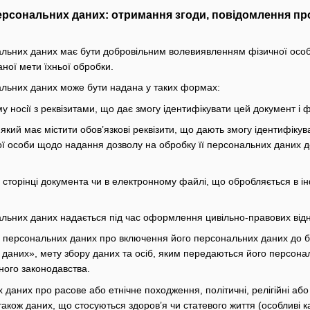
ерсональних даних: отримання згоди, повідомлення про
нальних даних має бути добровільним волевиявленням фізичної осо
ної мети їхньої обробки.
нальних даних може бути надана у таких формах:
 носії з реквізитами, що дає змогу ідентифікувати цей документ і ф
який має містити обов’язкові реквізити, що дають змогу ідентифіку
ї особи щодо надання дозволу на обробку її персональних даних до
й сторінці документа чи в електронному файлі, що обробляється в 
нальних даних надається під час оформлення цивільно-правових відн
а персональних даних про включення його персональних даних до б
даних», мету збору даних та осіб, яким передаються його персона
ного законодавства.
даних про расове або етнічне походження, політичні, релігійні або
також даних, що стосуються здоров’я чи статевого життя (особливі к