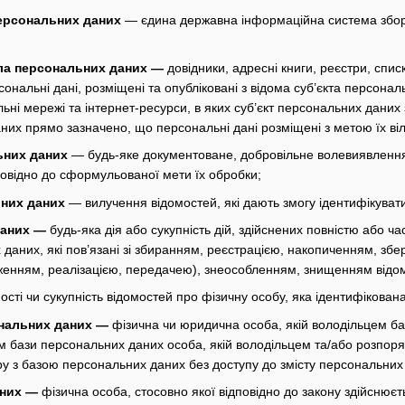
ерсональних даних
— єдина державна інформаційна система збору
ла персональних даних —
довідники, адресні книги, реєстри, списк
ерсональні дані, розміщені та опубліковані з відома суб’єкта перс
ні мережі та інтернет-ресурси, в яких суб’єкт персональних даних 
них прямо зазначено, що персональні дані розміщені з метою їх ві
ьних даних
— будь-яке документоване, добровільне волевиявлення
повідно до сформульованої мети їх обробки;
них даних
— вилучення відомостей, які дають змогу ідентифікуват
даних —
будь-яка дія або сукупність дій, здійснених повністю або ча
 даних, які пов’язані зі збиранням, реєстрацією, накопиченням, з
енням, реалізацією, передачею), знеособленням, знищенням відом
ості чи сукупність відомостей про фізичну особу, яка ідентифікован
нальних даних —
фізична чи юридична особа, якій володільцем б
ом бази персональних даних особа, якій володільцем та/або розпо
ру з базою персональних даних без доступу до змісту персональних
аних —
фізична особа, стосовно якої відповідно до закону здійснюєт