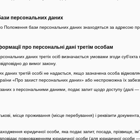
бази персональних даних
цього Положення бази персональних даних знаходяться за адресою п
формації про персональні дані третім особам
ерсональних даних третіх осіб визначається умовами згоди суб'єкт
відповідно до вимог закону.
их даних третій особі не надається, якщо зазначена особа відмовл
країни «Про захист персональних даних» або неспроможна їх забез
в'язаних з персональними даними, подає запит щодо доступу (далі 
атькові, місце проживання (місце перебування) і реквізити документа
ходження юридичної особи, яка подає запит, посада, прізвище, ім'я
 відповідає повноваженням юридичної особи (для юридичної особи —