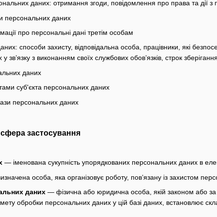
нальних даних: отримання згоди, повідомлення про права та дії з
и персональних даних
мації про персональні дані третім особам
аних: способи захисту, відповідальна особа, працівники, які безпо
у зв’язку з виконанням своїх службових обов’язків, строк зберіган
альних даних
тами суб'єкта персональних даних
бази персональних даних
а сфера застосування
х
— іменована сукупність упорядкованих персональних даних в елек
значена особа, яка організовує роботу, пов’язану із захистом перс
альних даних
— фізична або юридична особа, якій законом або за
 мету обробки персональних даних у цій базі даних, встановлює скл