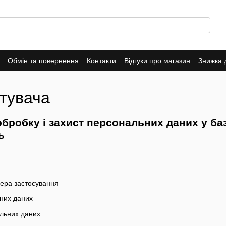
Обмін та повернення
Контакти
Відгуки про магазин
Знижка 
стувача
бробку і захист персональних даних у ба
ь
фера застосування
них даних
льних даних