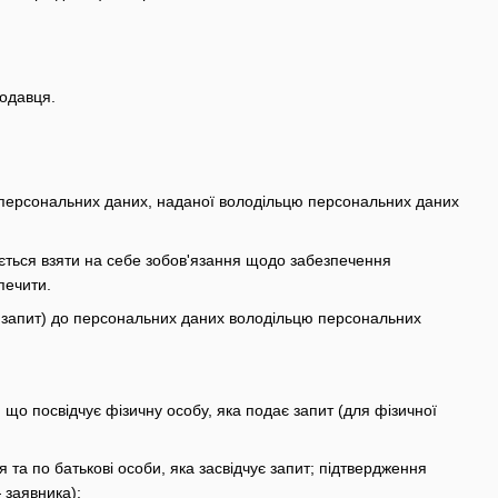
родавця.
а персональних даних, наданої володільцю персональних даних
яється взяти на себе зобов'язання щодо забезпечення
печити.
— запит) до персональних даних володільцю персональних
, що посвідчує фізичну особу, яка подає запит (для фізичної
 та по батькові особи, яка засвідчує запит; підтвердження
 заявника);