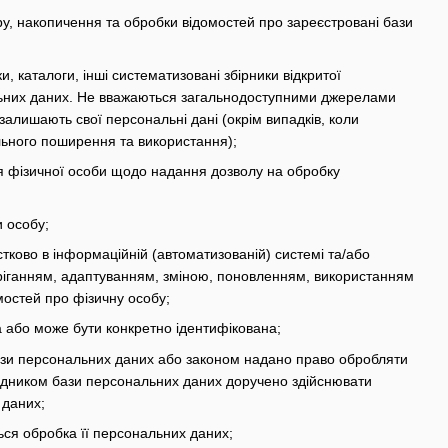
, накопичення та обробки відомостей про зареєстровані бази
и, каталоги, інші систематизовані збірники відкритої
ональних даних. Не вважаються загальнодоступними джерелами
залишають свої персональні дані (окрім випадків, коли
льного поширення та використання);
 фізичної особи щодо надання дозволу на обробку
и особу;
стково в інформаційній (автоматизованій) системі та/або
беріганням, адаптуванням, зміною, поновленням, використанням
остей про фізичну особу;
а або може бути конкретно ідентифікована;
ази персональних даних або законом надано право обробляти
рядником бази персональних даних доручено здійснювати
 даних;
ься обробка її персональних даних;