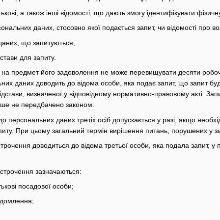
тькові, а також інші відомості, що дають змогу ідентифікувати фізичн
сональних даних, стосовно якої подається запит, чи відомості про в
даних, що запитуються;
дстави для запиту.
у на предмет його задоволення не може перевищувати десяти робоч
них даних доводить до відома особи, яка подає запит, що запит буд
ідстави, визначеної у відповідному нормативно-правовому акті. За
нше не передбачено законом.
 до персональних даних третіх осіб допускається у разі, якщо необх
питу. При цьому загальний термін вирішення питань, порушених у з
строчення доводиться до відома третьої особи, яка подала запит, у
ідстрочення зазначаються:
тькові посадової особи;
ідомлення;