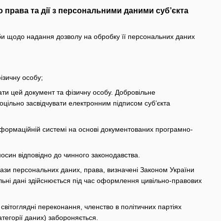
 права та дії з персональними даними суб’єкта
би щодо надання дозволу на обробку її персональних даних
ізичну особу;
вати цей документ та фізичну особу. Добровільне
цільно засвідчувати електронним підписом суб’єкта
інформаційній системі на основі документованих програмно-
осин відповідно до чинного законодавства.
ази персональних даних, права, визначені Законом України
льні дані здійснюється під час оформлення цивільно-правових
 світоглядні переконання, членство в політичних партіях
атегорії даних) забороняється.