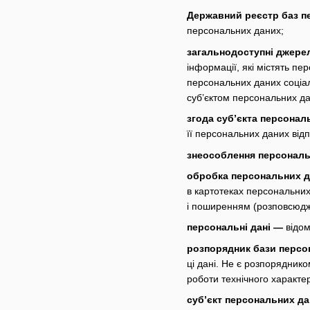
Державний реєстр баз п
персональних даних;
загальнодоступні джере
інформації, які містять п
персональних даних соціаль
суб’єктом персональних да
згода суб’єкта персонал
її персональних даних від
знеособлення персональ
обробка персональних 
в картотеках персональних
і поширенням (розповсюдж
персональні дані —
відом
розпорядник бази персо
ці дані. Не є розпорядник
роботи технічного характе
суб’єкт персональних д