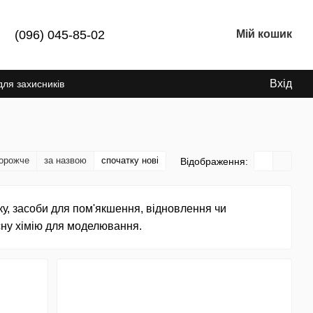
(096) 045-85-02
Мій кошик
Вхід
для захисників
дорожче
за назвою
спочатку нові
Відображення:
ку, засоби для пом'якшення, відновлення чи
сну хімію для моделювання.