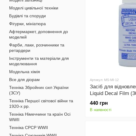
Моделі залізниці
Моделі цивільної техніки
Будівлі та споруди
Фігурки, мініатюра
Афтермаркет, доповнення до
моделей
Фарби, лаки, розчинники та
ретардери
Інструменти та матеріали для
моделювання
Модельна хімія
Все для діорам
Артикул: MS-MI-12
Засіб для відновле
Техніка Збройних сил України
(ЗСУ)
Liquid Decal Film (
MI-12
Техніка Першої світової війни та
440 грн
1920-х рр.
В наявності
Техніка Німеччини та країн Осі
WWII
Техніка СРСР WWII
Техніка Союзників WWII