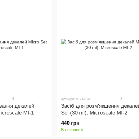
4
3
Артикул: MS-MI-02
вання декалей
Засіб для розм'якшення декале
Microscale MI-1
Sol (30 ml), Microscale MI-2
440 грн
В наявності