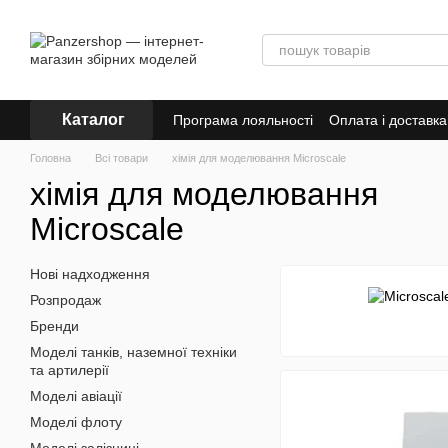
Перейти до основного контенту
Каталог
Програма лояльності
Оплата і доставка
Головна
Всі товари
хімія для моделювання Microscale
хімія для моделювання
Microscale
Нові надходження
Розпродаж
Бренди
Моделі танків, наземної техніки
та артилерії
Моделі авіації
Моделі флоту