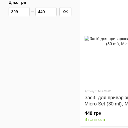
Ціна, грн
Від Ціна, грн
До Ціна, грн
ОК
Артикул: MS-MI-01
Засіб для приварю
Micro Set (30 ml), 
440 грн
В наявності