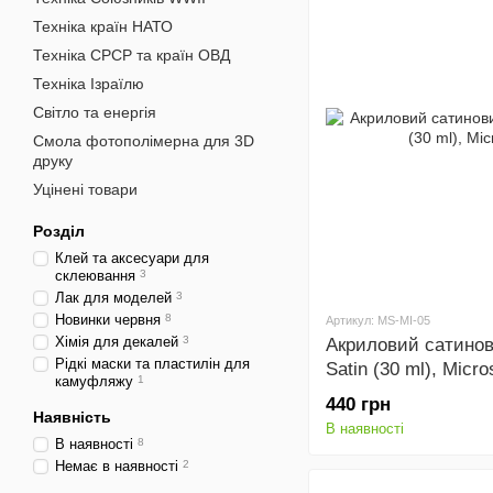
Техніка країн НАТО
Техніка СРСР та країн ОВД
Техніка Ізраїлю
Світло та енергія
Смола фотополімерна для 3D
друку
Уцінені товари
Розділ
Клей та аксесуари для
склеювання
3
Лак для моделей
3
Новинки червня
8
Артикул: MS-MI-05
Хімія для декалей
3
Акриловий сатинов
Рідкі маски та пластилін для
Satin (30 ml), Micro
камуфляжу
1
440 грн
Наявність
В наявності
В наявності
8
Немає в наявності
2