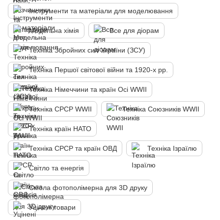
Інструменти та матеріали для моделювання
Модельна хімія
Все для діорам
Техніка Збройних сил України (ЗСУ)
Техніка Першої світової війни та 1920-х рр.
Техніка Німеччини та країн Осі WWII
Техніка СРСР WWII
Техніка Союзників WWII
Техніка країн НАТО
Техніка СРСР та країн ОВД
Техніка Ізраїлю
Світло та енергія
Смола фотополімерна для 3D друку
Уцінені товари