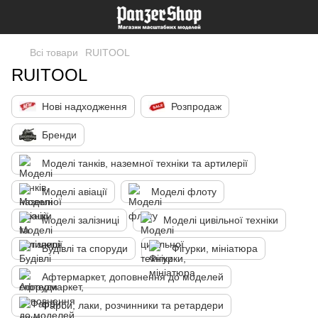
Всі товари
RUITOOL
RUITOOL
Нові надходження
Розпродаж
Бренди
Моделі танків, наземної техніки та артилерії
Моделі авіації
Моделі флоту
Моделі залізниці
Моделі цивільної техніки
Будівлі та споруди
Фігурки, мініатюра
Афтермаркет, доповнення до моделей
Фарби, лаки, розчинники та ретардери