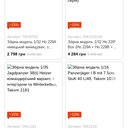
−15%
−15%
Артикул: TAK32001
Артикул: TAK32001W
Збірна модель 1/32 Ho 229A
Збірна модель 1/32 Ho 229²
німецький винищувач, з
Box (Ho 229A + Ho 229B +
фігурою пілота 1/16, Takom
фігура пілота), Takom 32001W
2 798 грн
4 284 грн
3 292 грн
5 040 грн
32001
(обмежена серія)
−15%
−15%
Артикул: TAK2181
Артикул: TAK1018