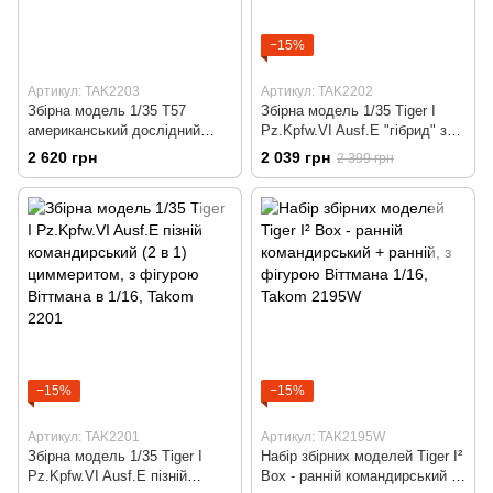
−15%
Артикул: TAK2203
Артикул: TAK2202
Збірна модель 1/35 T57
Збірна модель 1/35 Tiger I
американський дослідний
Pz.Kpfw.VI Ausf.E "гібрид" з
важкий танк, Takom 2203
Gruppe Fehrmann, Takom 2202
2 620 грн
2 039 грн
2 399 грн
−15%
−15%
Артикул: TAK2201
Артикул: TAK2195W
Збірна модель 1/35 Tiger I
Набір збірних моделей Tiger I²
Pz.Kpfw.VI Ausf.E пізній
Box - ранній командирський +