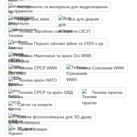
Інструменти та матеріали для моделювання
Модельна хімія
Все для діорам
Техніка Збройних сил України (ЗСУ)
Техніка Першої світової війни та 1920-х рр.
Техніка Німеччини та країн Осі WWII
Техніка СРСР WWII
Техніка Союзників WWII
Техніка країн НАТО
Техніка СРСР та країн ОВД
Техніка Ізраїлю
Світло та енергія
Смола фотополімерна для 3D друку
Уцінені товари