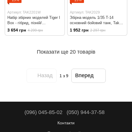
Артикул: TAK2201W
Артикул: TAK2029
Набір збірних моделей Tiger I
Збірна модель 1/35 Т-14
Box - гібрид, пізній/
основний бойовий танк, Takom
командирський Віттмана, з
2029
3 654 грн
1 952 грн
4 299 грн
2 297 грн
фігурою Віттмана 1/16, Takom
2201W
Показати ще 20 товарів
Назад
Вперед
1
з 9
(096) 045-85-02
(050) 944-37-58
Контакти