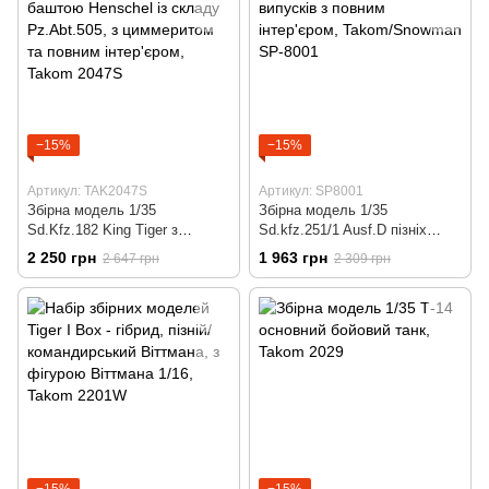
−15%
−15%
Артикул: TAK2047S
Артикул: SP8001
Збірна модель 1/35
Збірна модель 1/35
Sd.Kfz.182 King Tiger з
Sd.kfz.251/1 Ausf.D пізніх
баштою Henschel із складу
випусків з повним інтер'єром,
2 250 грн
1 963 грн
2 647 грн
2 309 грн
Pz.Abt.505, з циммеритом та
Takom/Snowman SP-8001
повним інтер'єром, Takom
2047S
−15%
−15%