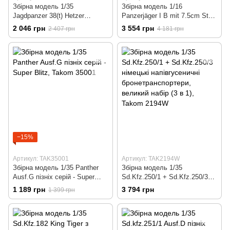
Збірна модель 1/35
Збірна модель 1/16
Jagdpanzer 38(t) Hetzer
Panzerjäger I B mit 7.5cm StuK
командирський варіант, з
40 L/48, Takom 1018
2 046 грн
3 554 грн
2 407 грн
4 181 грн
інтер'єром та Winterketten,
Takom 2181
−15%
Артикул: TAK35001
Артикул: TAK2194W
Збірна модель 1/35 Panther
Збірна модель 1/35
Ausf.G пізніх серій - Super
Sd.Kfz.250/1 + Sd.Kfz.250/3
Blitz, Takom 35001
німецькі напівгусеничні
1 189 грн
3 794 грн
1 399 грн
бронетранспортери, великий
набір (3 в 1), Takom 2194W