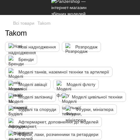
Всі товари
Takom
Takom
Нові надходження
Розпродаж
Бренди
Моделі танків, наземної техніки та артилерії
Моделі авіації
Моделі флоту
Моделі залізниці
Моделі цивільної техніки
Будівлі та споруди
Фігурки, мініатюра
Афтермаркет, доповнення до моделей
Фарби, лаки, розчинники та ретардери