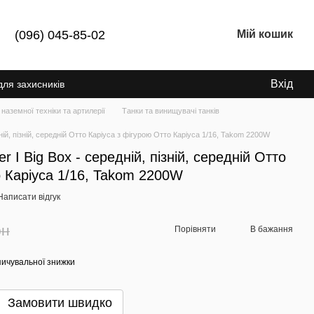
(096) 045-85-02
Мій кошик
Вхід
для захисників
 наземної техніки та артилерії
Танки та винищувачі танків
дній, пізній, середній Отто Каріуса з фігурою Отто Каріуса 1/16, Takom 2200W
r I Big Box - середній, пізній, середній Отто
о Каріуса 1/16, Takom 2200W
Написати відгук
рн
Порівняти
В бажання
ичувальної знижки
Замовити швидко