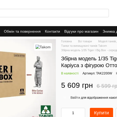
Обмін та повернення
Контакти
Відгуки про магазин
Знижка 
Головна
Всі товари
Моделі танків,
Танки та винищувачі танків Takom
Збірна модель 1/35 Tiger I Big Box - сере
Збірна модель 1/35 Tige
Каріуса з фігурою Отт
В наявності
Артикул: TAK2200W
5 609 грн
6 599 г
Ввійти
для відображення накоп
%
Купити