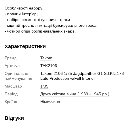
Особливості набору:
- повний інтер'єр;
- набірні сегментні гусеничні траки
- мідний трос для імітації буксирувального троса;
- чотири опції розпізнавальних знаків.
Характеристики
Бренд
Takom
Артикул
TAK2106
Оригінальне
Takom 2106 1/35 Jagdpanther G1 Sd.Kfz.173
найменування
Late Production w/Full Interior
Масштаб
1/35
Період
Друга світова війна (1939 - 1945 рр.)
Країна
Німеччина
Відгуки