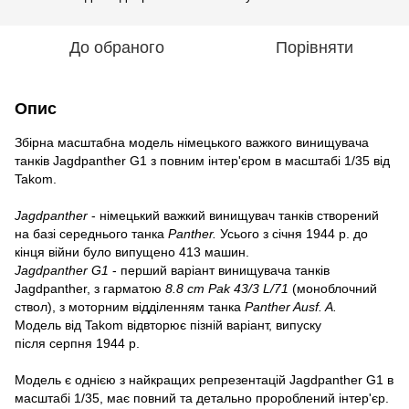
До обраного
Порівняти
Опис
Збірна масштабна модель німецького важкого винищувача
танків Jagdpanther G1 з повним інтер'єром в масштабі 1/35 від
Takom.
Jagdpanther
- німецький важкий винищувач танків створений
на базі середнього танка
Panther.
Усього з січня 1944 р. до
кінця війни було випущено 413 машин.
Jagdpanther G1
- перший варіант винищувача танків
Jagdpanther, з гарматою
8.8 cm Pak 43/3 L/71
(моноблочний
ствол), з моторним відділенням танка
Panther Ausf. A.
Модель від Takom відвторює пізній варіант, випуску
після серпня 1944 р.
Модель є однією з найкращих репрезентацій Jagdpanther G1 в
масштабі 1/35, має повний та детально пророблений інтер'єр.