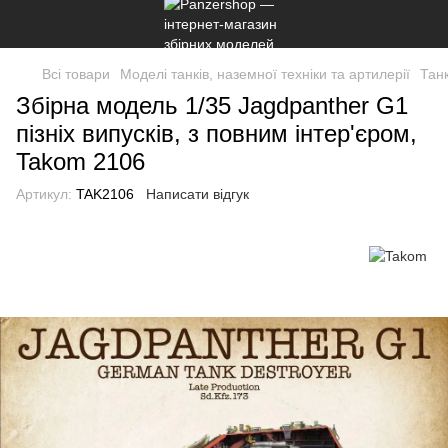
Всі товари
Моделі танків, наземної техніки та артилерії
Танк
Збірна модель 1/35 Jagdpanther G1
пізніх випусків, з повним інтер'єром,
Takom 2106
Артикул:
TAK2106
Написати відгук