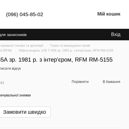
(096) 045-85-02
Мій кошик
Вхід
для захисників
 наземної техніки та артилерії
Танки та винищувачі танків
el (RFM)
Збірна модель 1/35 Т-55А зр. 1981 р. з інтер'єром, RFM RM-5155
55А зр. 1981 р. з інтер'єром, RFM RM-5155
исати відгук
рн
Порівняти
В бажання
ичувальної знижки
Замовити швидко