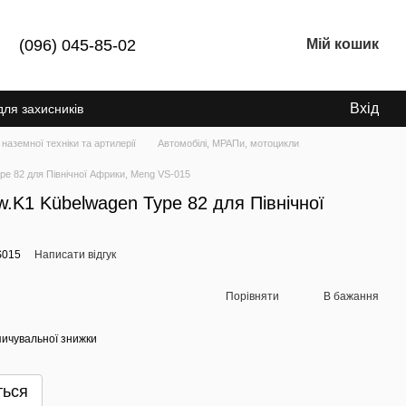
(096) 045-85-02
Мій кошик
Вхід
для захисників
 наземної техніки та артилерії
Автомобілі, МРАПи, мотоцикли
pe 82 для Північної Африки, Meng VS-015
w.K1 Kübelwagen Type 82 для Північної
S015
Написати відгук
Порівняти
В бажання
ичувальної знижки
ться