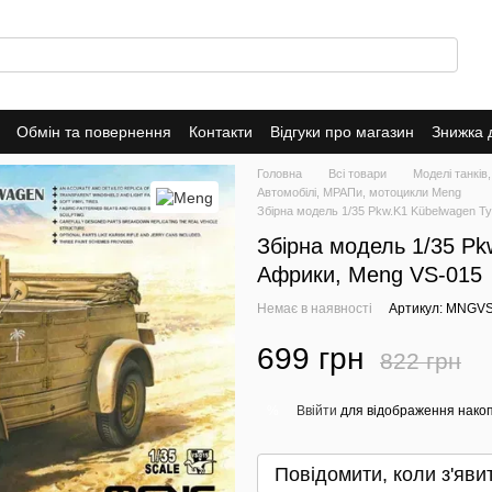
Обмін та повернення
Контакти
Відгуки про магазин
Знижка 
Головна
Всі товари
Моделі танків,
Автомобілі, МРАПи, мотоцикли Meng
Збірна модель 1/35 Pkw.K1 Kübelwagen Ty
Збірна модель 1/35 Pk
Африки, Meng VS-015
Немає в наявності
Артикул: MNGV
699 грн
822 грн
Ввійти
для відображення накоп
%
Повідомити, коли з'яви