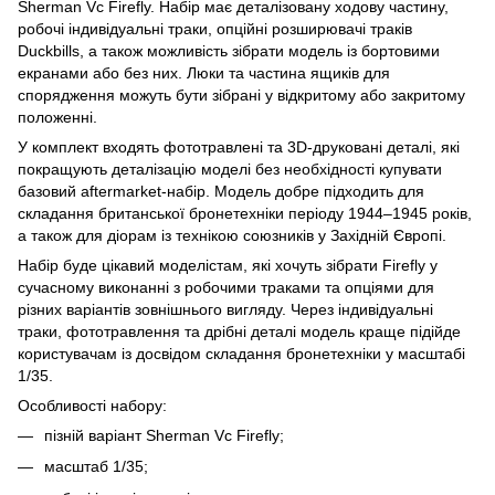
Sherman Vc Firefly. Набір має деталізовану ходову частину,
робочі індивідуальні траки, опційні розширювачі траків
Duckbills, а також можливість зібрати модель із бортовими
екранами або без них. Люки та частина ящиків для
спорядження можуть бути зібрані у відкритому або закритому
положенні.
У комплект входять фототравлені та 3D-друковані деталі, які
покращують деталізацію моделі без необхідності купувати
базовий aftermarket-набір. Модель добре підходить для
складання британської бронетехніки періоду 1944–1945 років,
а також для діорам із технікою союзників у Західній Європі.
Набір буде цікавий моделістам, які хочуть зібрати Firefly у
сучасному виконанні з робочими траками та опціями для
різних варіантів зовнішнього вигляду. Через індивідуальні
траки, фототравлення та дрібні деталі модель краще підійде
користувачам із досвідом складання бронетехніки у масштабі
1/35.
Особливості набору:
пізній варіант Sherman Vc Firefly;
масштаб 1/35;