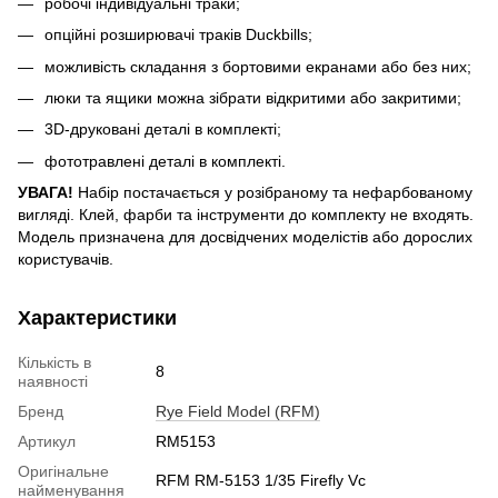
робочі індивідуальні траки;
опційні розширювачі траків Duckbills;
можливість складання з бортовими екранами або без них;
люки та ящики можна зібрати відкритими або закритими;
3D-друковані деталі в комплекті;
фототравлені деталі в комплекті.
УВАГА!
Набір постачається у розібраному та нефарбованому
вигляді. Клей, фарби та інструменти до комплекту не входять.
Модель призначена для досвідчених моделістів або дорослих
користувачів.
Характеристики
Кількість в
8
наявності
Бренд
Rye Field Model (RFM)
Артикул
RM5153
Оригінальне
RFM RM-5153 1/35 Firefly Vc
найменування