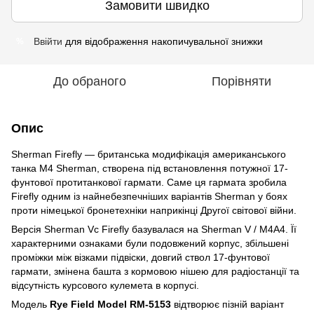
Замовити швидко
Ввійти
для відображення накопичувальної знижки
%
До обраного
Порівняти
Опис
Sherman Firefly — британська модифікація американського
танка M4 Sherman, створена під встановлення потужної 17-
фунтової протитанкової гармати. Саме ця гармата зробила
Firefly одним із найнебезпечніших варіантів Sherman у боях
проти німецької бронетехніки наприкінці Другої світової війни.
Версія Sherman Vc Firefly базувалася на Sherman V / M4A4. Її
характерними ознаками були подовжений корпус, збільшені
проміжки між візками підвіски, довгий ствол 17-фунтової
гармати, змінена башта з кормовою нішею для радіостанції та
відсутність курсового кулемета в корпусі.
Модель
Rye Field Model RM-5153
відтворює пізній варіант