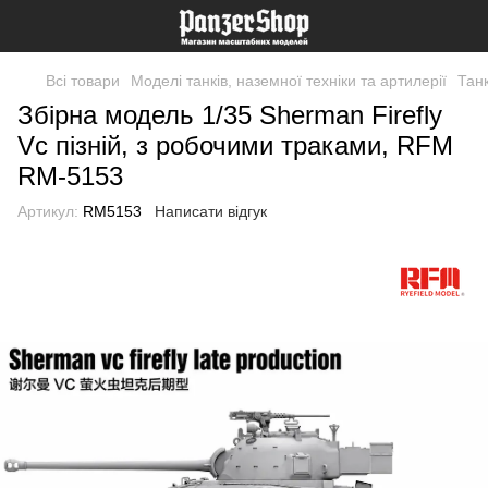
Всі товари
Моделі танків, наземної техніки та артилерії
Танк
Збірна модель 1/35 Sherman Firefly
Vc пізній, з робочими траками, RFM
RM-5153
Артикул:
RM5153
Написати відгук