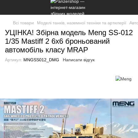
Всі товари
Моделі танків, наземної техніки та артилерії
Авт
УЦІНКА! Збірна модель Meng SS-012
1/35 Mastiff 2 6x6 броньований
автомобіль класу MRAP
Артикул:
MNGSS012_DMG
Написати відгук