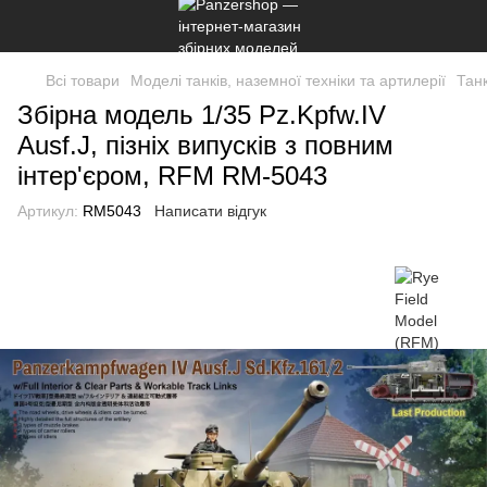
Всі товари
Моделі танків, наземної техніки та артилерії
Танк
Збірна модель 1/35 Pz.Kpfw.IV
Ausf.J, пізніх випусків з повним
інтер'єром, RFM RM-5043
Артикул:
RM5043
Написати відгук