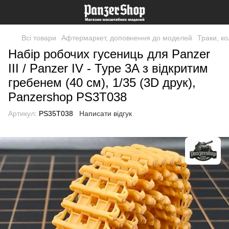
Всі товари
Афтермаркет, доповнення до моделей
Траки, к
Набір робочих гусениць для Panzer
III / Panzer IV - Type 3A з відкритим
гребенем (40 см), 1/35 (3D друк),
Panzershop PS3T038
Артикул:
PS35T038
Написати відгук