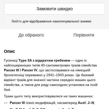
Замовити швидко
Ввійти
для відображення накопичувальної знижки
%
До обраного
Порівняти
Опис
Гусениці
Type 3A з відкритим гребенем
— один із
найпоширеніших типів 40-сантиметрових траків сімейства
Panzer III / Panzer IV
, що застосовувався на німецькій
бронетехніці переважно у 1941–1943 роках. Це базовий
варіант траків для значної частини середніх машин цього
сімейства, а також для ряду самохідних установок на їхній
базі.
Траки цього типу використовувалися на таких машинах:
Panzer III
пізніх модифікацій, насамперед
Ausf. J–N
;