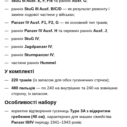
StuG III Ausf. E, F, F/8
та ранніх
Ausf. G
;
ранніх
StuG III Ausf. B/C/D
— як результат ремонту і
заміни ходової частини у військах;
Panzer IV Ausf. F1, F2, G
— як основний тип траків;
ранніх
Panzer IV Ausf. H
та окремих ранніх
Ausf. J
;
ранніх
StuG IV
;
ранніх
Jagdpanzer IV
;
ранніх
Sturmpanzer IV
;
частини ранніх
Hummel
.
У комплекті
220 траків
(із запасом для обох гусеничних стрічок);
480 пальців
— по 240 на внутрішню та 240 на зовнішню
сторону, із запасом.
Особливості набору
коректне відтворення гусениць
Type 3A з відкритим
гребенем (40 см)
, характерних для машин сімейства
Panzer III/IV
періоду 1941–1943 років;