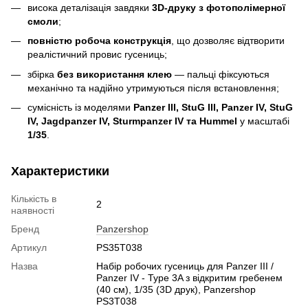
висока деталізація завдяки
3D-друку з фотополімерної
смоли
;
повністю робоча конструкція
, що дозволяє відтворити
реалістичний провис гусениць;
збірка
без використання клею
— пальці фіксуються
механічно та надійно утримуються після встановлення;
сумісність із моделями
Panzer III, StuG III, Panzer IV, StuG
IV, Jagdpanzer IV, Sturmpanzer IV та Hummel
у масштабі
1/35
.
Характеристики
Кількість в
2
наявності
Бренд
Panzershop
Артикул
PS35T038
Назва
Набір робочих гусениць для Panzer III /
Panzer IV - Type 3A з відкритим гребенем
(40 см), 1/35 (3D друк), Panzershop
PS3T038