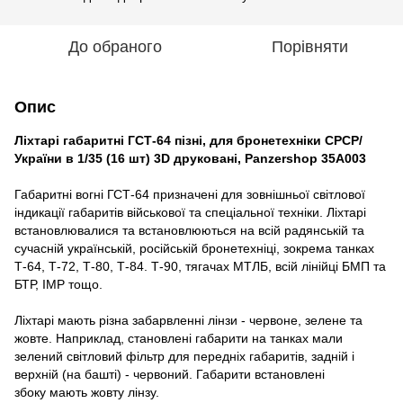
До обраного
Порівняти
Опис
Ліхтарі габаритні ГСТ-64 пізні, для бронетехніки СРСР/
України в 1/35 (16 шт) 3D друковані, Panzershop 35A003
Габаритні вогні ГСТ-64 призначені для зовнішньої світлової
індикації габаритів військової та спеціальної техніки. Ліхтарі
встановлювалися та встановлюються на всій радянській та
сучасній українській, російській бронетехніці, зокрема танках
Т-64, Т-72, Т-80, Т-84. Т-90, тягачах МТЛБ, всій лінійці БМП та
БТР, ІМР тощо.
Ліхтарі мають різна забарвленні лінзи - червоне, зелене та
жовте. Наприклад, становлені габарити на танках мали
зелений світловий фільтр для передніх габаритів, задній і
верхній (на башті) - червоний. Габарити встановлені
збоку мають жовту лінзу.