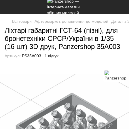
Всі товари
Афтермаркет, доповнення до моделей
Деталі з 
Ліхтарі габаритні ГСТ-64 (пізні), для
бронетехніки СРСР/України в 1/35
(16 шт) 3D друк, Panzershop 35A003
Артикул:
PS35A003
1 відгук