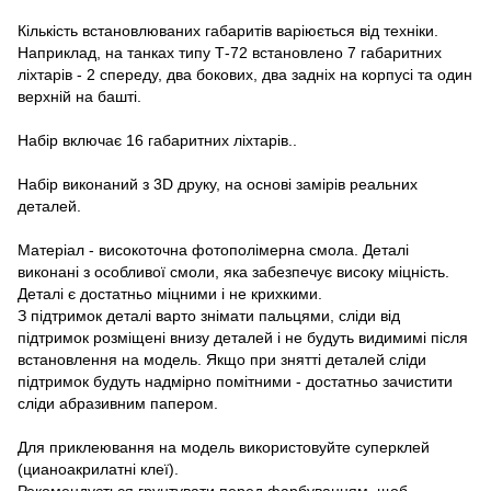
Кількість встановлюваних габаритів варіюється від техніки.
Наприклад, на танках типу Т-72 встановлено 7 габаритних
ліхтарів - 2 спереду, два бокових, два задніх на корпусі та один
верхній на башті.
Набір включає 16 габаритних ліхтарів..
Набір виконаний з 3D друку, на основі замірів реальних
деталей.
Матеріал - високоточна фотополімерна смола. Деталі
виконані з особливої смоли, яка забезпечує високу міцність.
Деталі є достатньо міцними і не крихкими.
З підтримок деталі варто знімати пальцями, сліди від
підтримок розміщені внизу деталей і не будуть видимимі після
встановлення на модель. Якщо при знятті деталей сліди
підтримок будуть надмірно помітними - достатньо зачистити
сліди абразивним папером.
Для приклеювання на модель використовуйте суперклей
(цианоакрилатні клеї).