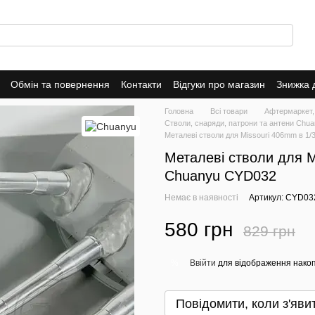
Обмін та повернення
Контакти
Відгуки про магазин
Знижка 
Головна
Всі товари
Афтермаркет,
Стволи, снаряди, патрони та антени Chu
Металеві стволи для Missouri 406mm в 1
Металеві стволи для M
Chuanyu CYD032
Немає в наявності
Артикул: CYD03
580 грн
829 грн
Ввійти
для відображення накоп
%
Повідомити, коли з'яви