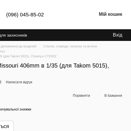
(096) 045-85-02
Мій кошик
Вхід
для захисників
 доповнення до моделей
Стволи, снаряди, патрони та антени
anyu
/35 (для Takom 5015), Chuanyu CYD032
issouri 406mm в 1/35 (для Takom 5015),
2
Написати відгук
Порівняти
В бажання
ичувальної знижки
ться