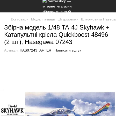
Всі товари
Моделі авіації
Штурмовики
Штурмовики Haseg
Збірна модель 1/48 TA-4J Skyhawk +
Катапультні крісла Quickboost 48496
(2 шт), Hasegawa 07243
Артикул:
HAS07243_AFTER
Написати відгук